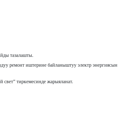
айды тазалашты.
ндуу ремонт иштерине байланыштуу электр энергиясын
ой свет” тиркемесинде жарыяланат.