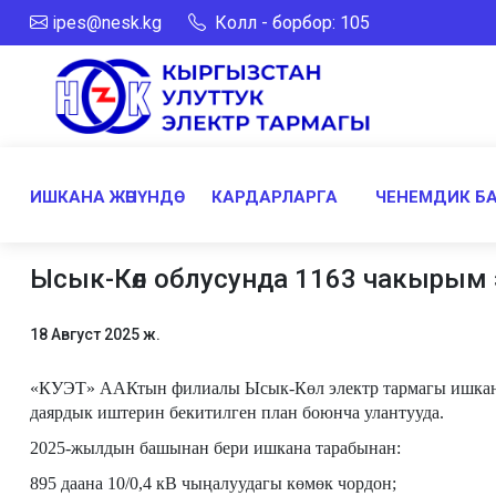
ipes@nesk.kg
Колл - борбор: 105
ИШКАНА ЖӨНҮНДӨ
КАРДАРЛАРГА
ЧЕНЕМДИК Б
Ысык-Көл облусунда 1163 чакырым э
18 Август 2025 ж.
«КУЭТ» ААКтын филиалы Ысык-Көл электр тармагы ишкана
даярдык иштерин бекитилген план боюнча улантууда.
2025-жылдын башынан бери ишкана тарабынан:
895 даана 10/0,4 кВ чыңалуудагы көмөк чордон;