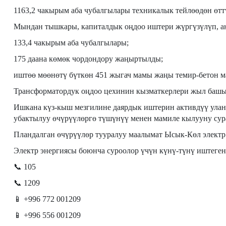
1163,2 чакырым аба чубалгылары техникалык тейлөөдөн өтт
Мындан тышкары, капиталдык оңдоо иштери жүргүзүлүп, 
133,4 чакырым аба чубалгылары;
175 даана көмөк чордондору жаңыртылды;
иштөө мөөнөтү бүткөн 451 жыгач мамы жаңы темир-бетон 
Трансформатордук оңдоо цехинин кызматкерлери жыл башын
Ишкана күз-кыш мезгилине даярдык иштерин активдүү улан
убактылуу өчүрүүлөргө түшүнүү менен мамиле кылууну сур
Пландалган өчүрүүлөр тууралуу маалымат Ысык-Көл электр т
Электр энергиясы боюнча суроолор үчүн күнү-түнү иштеге
📞 105
📞 1209
📱 +996 772 001209
📱 +996 556 001209