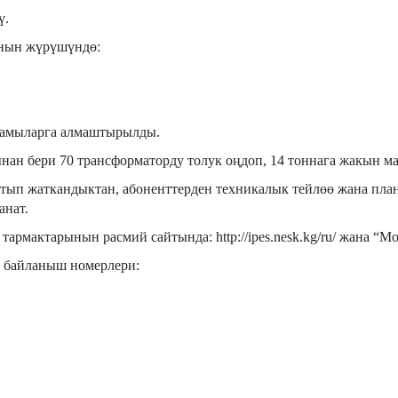
ү.
анын жүрүшүндө:
мамыларга алмаштырылды.
ан бери 70 трансформаторду толук оңдоп, 14 тоннага жакын м
тып жаткандыктан, абоненттерден техникалык тейлөө жана пла
анат.
армактарынын расмий сайтында: http://ipes.nesk.kg/ru/ жана “М
н байланыш номерлери: