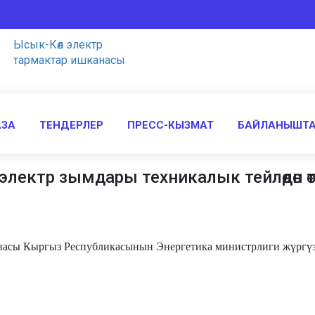
Ысык-Көл электр
тармактар ишканасы
АЗА
ТЕНДЕРЛЕР
ПРЕСС-КЫЗМАТ
БАЙЛАНЫШТ
лектр зымдары техникалык тейлөөдөн ө
сы Кыргыз Республикасынын Энергетика министрлиги жүргүзү