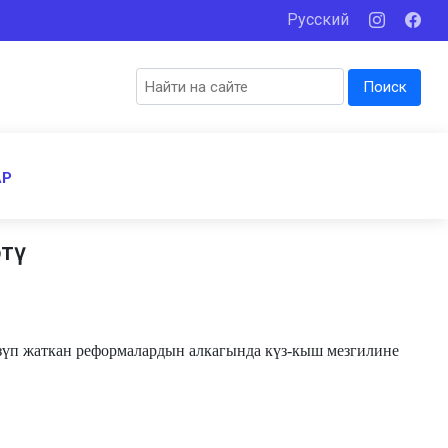
Русский
Поиск
АР
ттү
п жаткан реформалардын алкагында күз-кыш мезгилине